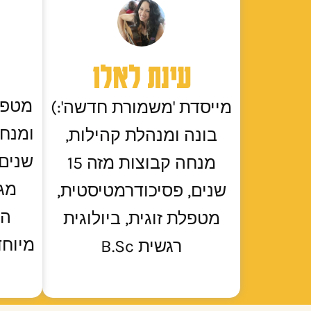
עינת לאלו
מטפל
מייסדת 'משמורת חדשה':)
בונה ומנהלת קהילות,
שנים,
מנחה קבוצות מזה 15
מגו
שנים, פסיכודרמטיסטית,
הה
מטפלת זוגית, ביולוגית
מיוחד
רגשית B.Sc