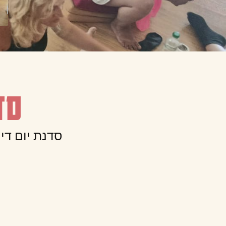
סד
סדנת יום די