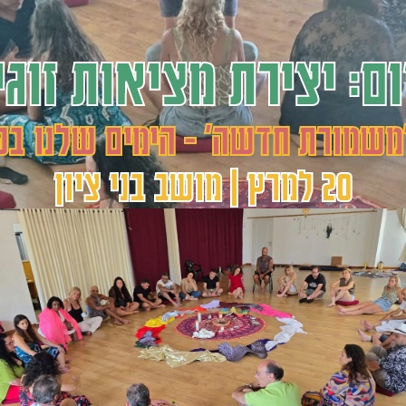
ום: יצירת מציאות זוגי
משמורת חדשה' - הימים שלנו בפ
20 למרץ | מושב בני ציון