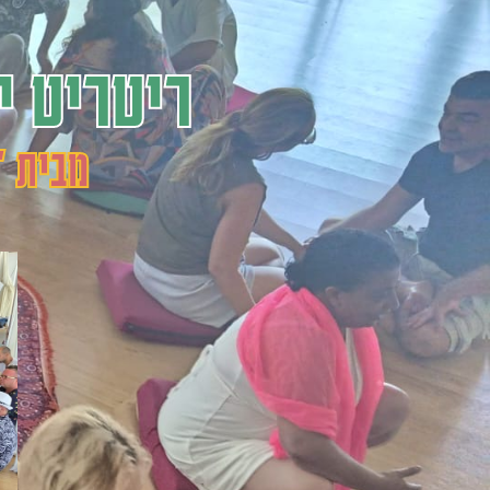
ריטריט י
מבית '